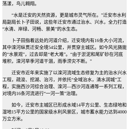
荡漾，鸟儿翱翔。
“水是迁安的天然资源，更是城市灵气所在。”迁安市水利
局副局长卜子田说，这些年迁安市通过治水、兴水，全力打造
“水清、岸绿、河畅、景美”的水生态。
卜子田指着远处的河道介绍，迁安境内有16条大小河流，
其中滦河纵贯迁安全境54公里，并贯穿主城区。如今风光旖旎
的“水景观”，过去却是“老大难”。“由于淤泥和尾矿砂在河底
堆积，滦河旱季河道干涸，雨季涝灾不断。”
迁安市近年来实施了以滦河流域生态修复为主的治水兴水
工程，疏浚、挖湖、治污，并依托“全域治水，清水润城”工
程，实施西沙河综合治理、滦河—西沙河连通等一系列工程，
对境内16条河流进行“一河一策”治理。
如今，迁安市主城区已形成水域14平方公里、生态绿地和
湿地15平方公里的国家级水利风景区，城市蓄水能力达到4000
万立方米。