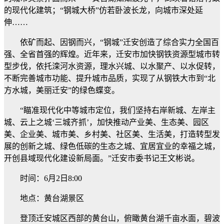
的现代化建筑；“钢城大桥”仿若卧波长龙，向城市深处延
伸……
依矿而起、因钢而兴，“钢城”迁安创造了综合实力全国百
强、全省首强的辉煌。近年来，迁安市加快钢铁资源型城市转
型步伐，依托滦河水资源，理水兴城、以水聚产、以水促转，
不断完善城市功能、提升城市品质，实现了从钢铁大市到“北
方水城，美丽迁安”的绿色蝶变。
“瞄准现代化中等城市定位，我们坚持右岸新城、左岸主
城、云上之城‘三城齐抓’，加快推动产业美、生态美、园区
美、企业美、城市美、乡村美、社区美、生活美，打造转型发
展的创新之城、绿色低碳的生态之城、宜居宜业的幸福之城，
开创县域现代化建设新局面。”迁安市委书记王文彬说。
时间：6月2日8:00
地点：黄台湖景区
登顶迁安城区西部的黄台山，俯瞰黄台湖千亩水面，碧波