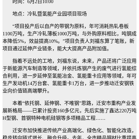
时间：6月2日10:00
地点：冷轧暨氢能产业园项目现场
“项目投产后以自产的带钢为原料，年可消耗热轧卷板
1100万吨，生产冷轧薄板1000万吨，与外购原料相比，吨钢成
本降低5%，效益提高10%。”项目负责人刘福东算了笔账，新
项目通过延伸产业链条，能大大提高产品附加值。
指着不远处的工地，刘福东说，未来，产品还将广泛应用
于新能源汽车制造等领域，并依托炼钢产生的废气进行氢能综
合利用，进一步延伸至氢能冶金、氢能重卡应用等领域，年可
生产发动机14万台套、氢能重卡1万台，进一步推动迁安钢铁
业向价值链高端攀升。
本着“依托钢、延伸钢、不唯钢”思路，迁安市重构产业发
展新格局——已累计投资160多亿元，先后实施了鑫达220万吨
H型钢、首钢特种电机硅钢等多项精品工程……
迁安市加快推进传统产业高端化、绿色化、智能化改造，
稳步转向链式增长、融合升级。去年，全市精品钢材比重提高