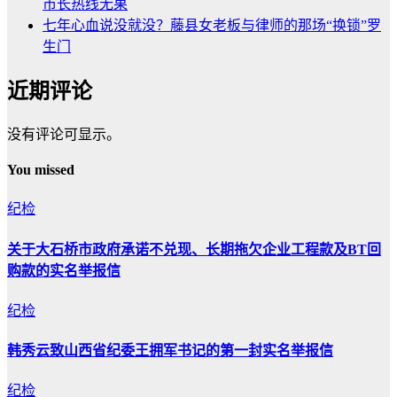
市长热线无果
七年心血说没就没？藤县女老板与律师的那场“换锁”罗
生门
近期评论
没有评论可显示。
You missed
纪检
关于大石桥市政府承诺不兑现、长期拖欠企业工程款及BT回
购款的实名举报信
纪检
韩秀云致山西省纪委王拥军书记的第一封实名举报信
纪检